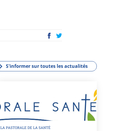
P
E
ac
wi
eb
tt
oo
er
k
S'informer sur toutes les actualités
LA PASTORALE DE LA SANTÉ