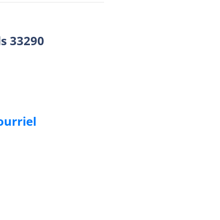
ls 33290
ourriel