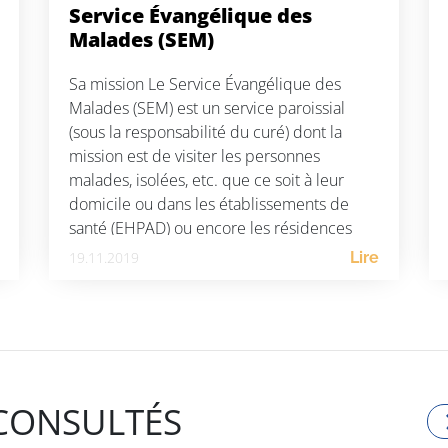
Service Évangélique des
Malades (SEM)
Sa mission Le Service Évangélique des
Malades (SEM) est un service paroissial
(sous la responsabilité du curé) dont la
mission est de visiter les personnes
malades, isolées, etc. que ce soit à leur
domicile ou dans les établissements de
santé (EHPAD) ou encore les résidences
seniors. Les membres sont également
19.11.2019
Lire
attentifs à répondre aux demandes […]
 CONSULTÉS