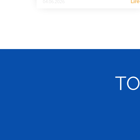
04.06.2026
Lire
Nous étions 182 à participer […]
TO