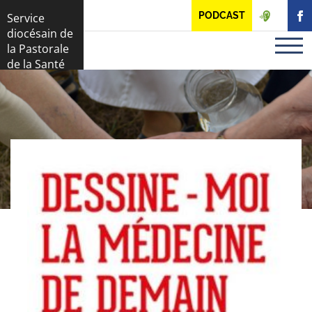
Panneau de gestion des cookies
PODCAST
Service
diocésain de
la Pastorale
de la Santé