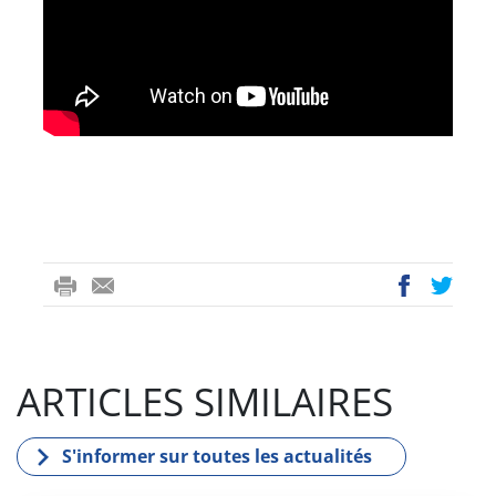
ri
-
ac
wi
nt
m
eb
tt
ail
oo
er
ARTICLES SIMILAIRES
k
S'informer sur toutes les actualités