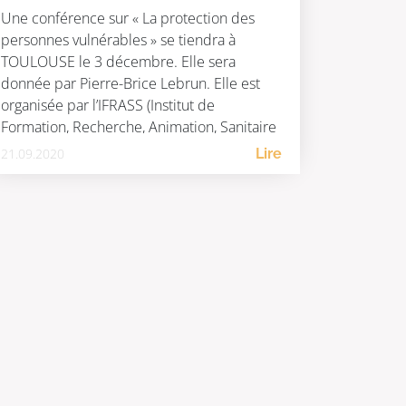
Une conférence sur « La protection des
personnes vulnérables » se tiendra à
TOULOUSE le 3 décembre. Elle sera
donnée par Pierre-Brice Lebrun. Elle est
organisée par l’IFRASS (Institut de
Formation, Recherche, Animation, Sanitaire
et Social). Les OBJECTIFS sont : Connaître la
21.09.2020
Lire
définition juridique exacte de la
vulnérabilité et de la personne vulnérable
Comprendre les conséquences […]