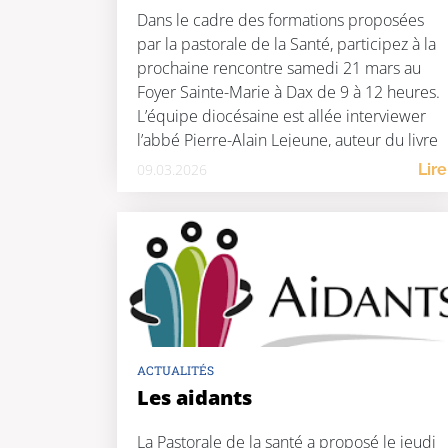
Dans le cadre des formations proposées
par la pastorale de la Santé, participez à la
prochaine rencontre samedi 21 mars au
Foyer Sainte-Marie à Dax de 9 à 12 heures.
L’équipe diocésaine est allée interviewer
l’abbé Pierre-Alain Lejeune, auteur du livre
« Éloge spirituel de la rencontre ».
09.03.2026
Lire
ACTUALITÉS
Les aidants
La Pastorale de la santé a proposé le jeudi