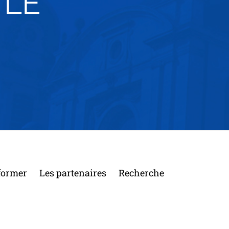
 LE
former
Les partenaires
Recherche