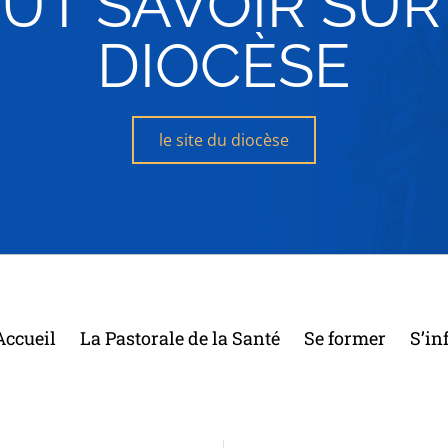
UT SAVOIR SUR
DIOCÈSE
le site du diocèse
Accueil
La Pastorale de la Santé
Se former
S’in