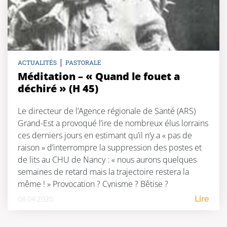
|
ACTUALITÉS
PASTORALE
Méditation – « Quand le fouet a
déchiré » (H 45)
Le directeur de l’Agence régionale de Santé (ARS)
Grand-Est a provoqué l’ire de nombreux élus lorrains
ces derniers jours en estimant qu’il n’y a « pas de
raison » d’interrompre la suppression des postes et
de lits au CHU de Nancy : « nous aurons quelques
semaines de retard mais la trajectoire restera la
même ! » Provocation ? Cynisme ? Bêtise ?
Inconscience ? […]
08.04.2020
Lire